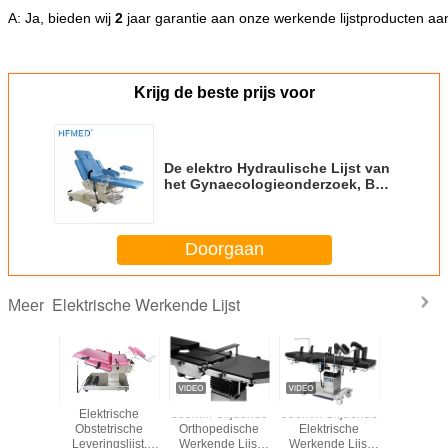
A: Ja, bieden wij
2
jaar garantie aan onze werkende lijstproducten aa
Krijg de beste prijs voor
De elektro Hydraulische Lijst van
het Gynaecologieonderzoek, Bed
van de het Ziekenhuis het
Obstetrische Levering met Grote
Bevers
Doorgaan
Elektrische Werkende Lijst
Meer
matische
Elektrische
300mm Glijdende
350mm Glijdende
He
van het
Obstetrische
Orthopedische
Elektrische
Handvatco
logieonderzoek
Leveringslijst,
Werkende Lijst
Werkende Lijst
van de ro