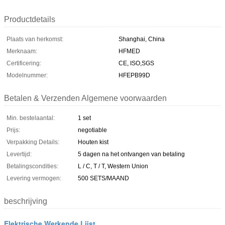
Productdetails
Plaats van herkomst:
Shanghai, China
Merknaam:
HFMED
Certificering:
CE, ISO,SGS
Modelnummer:
HFEPB99D
Betalen & Verzenden Algemene voorwaarden
Min. bestelaantal:
1 set
Prijs:
negotiable
Verpakking Details:
Houten kist
Levertijd:
5 dagen na het ontvangen van betaling
Betalingscondities:
L / C, T / T, Western Union
Levering vermogen:
500 SETS/MAAND
beschrijving
Elektrische Werkende Lijst