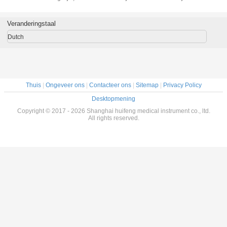
et
Geduldige
met Zwart
Antistatisch voor
staa
nschuim
Onderzoekslijst
Geheugenschuim
c-Wapen
Hydraul
erkende
met Kleurrijke
Elektri
Veranderingstaal
al
Matras
Werkende
voor Me
Dutch
Röntgenstr
Thuis
|
Ongeveer ons
|
Contacteer ons
|
Sitemap
|
Privacy Policy
Desktopmening
Copyright © 2017 - 2026 Shanghai huifeng medical instrument co., ltd.
All rights reserved.