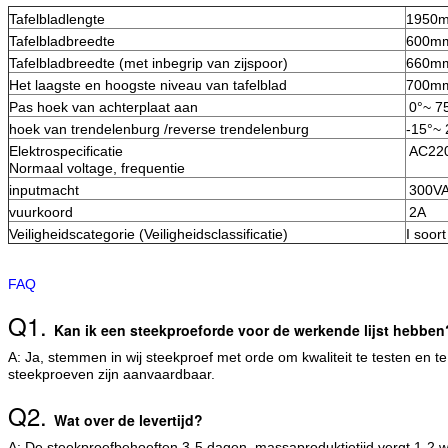
Tafelbladlengte
1950
Tafelbladbreedte
600m
Tafelbladbreedte (met inbegrip van zijspoor)
660m
Het laagste en hoogste niveau van tafelblad
700m
Pas hoek van achterplaat aan
0°~ 7
hoek van trendelenburg /reverse trendelenburg
-15°~ 
Elektrospecificatie
AC220
Normaal voltage, frequentie
inputmacht
300V
vuurkoord
2A
Veiligheidscategorie (Veiligheidsclassificatie)
I soort
FAQ
Q1.
Kan ik een steekproeforde voor de werkende lijst hebben
A: Ja, stemmen in wij steekproef met orde om kwaliteit te testen en 
steekproeven zijn aanvaardbaar.
Q2.
Wat over de levertijd?
A: De steekproefbehoeften 3-5 dagen, massaproduktietijd vergt 1-2