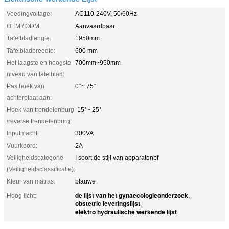
Voedingvoltage:
AC110-240V, 50/60Hz
OEM / ODM:
Aanvaardbaar
Tafelbladlengte:
1950mm
Tafelbladbreedte:
600 mm
Het laagste en hoogste
700mm~950mm
niveau van tafelblad:
Pas hoek van
0°~ 75°
achterplaat aan:
Hoek van trendelenburg
-15°~ 25°
/reverse trendelenburg:
Inputmacht:
300VA
Vuurkoord:
2A
Veiligheidscategorie
I soort de stijl van apparatenbf
(Veiligheidsclassificatie):
Kleur van matras:
blauwe
de lijst van het gynaecologieonderzoek
Hoog licht:
,
obstetric leveringslijst
,
elektro hydraulische werkende lijst