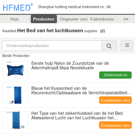
Shanghai huifeng medical instrument co., ltd
Huis
Producten
Ongeveer ons
Fabrieksreis
>>
Het Bed van het luchtkussen
Kwaliteit
supplier.
(2)
Beste Producten
Eerste hulp Nylon de Zuurstofzak van de
Ademhalings8.6kpa Noodsituatie
Onderzoek nu
Blauw het Kussenbed van de
Kleurenlucht/Opblaasbare de Verrichtingsstabiliteit
Op lange termijn van het Luchtbed
Contacteer ons
Het Type van het ziekenhuisbed van de het Bed
Afwisselend Lucht van het Luchtkussen het
Kussen7.5kg Brutogewicht
Contacteer ons