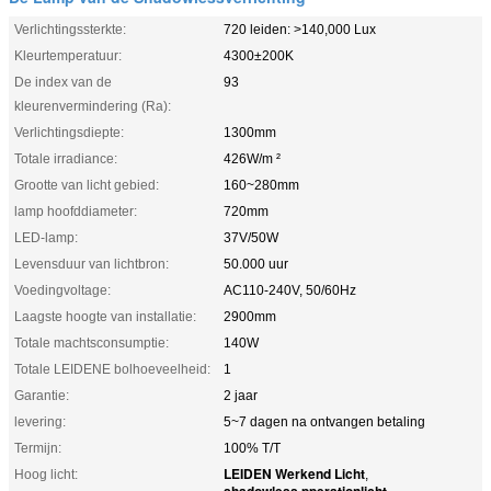
Verlichtingssterkte:
720 leiden: >140,000 Lux
Kleurtemperatuur:
4300±200K
De index van de
93
kleurenvermindering (Ra):
Verlichtingsdiepte:
1300mm
Totale irradiance:
426W/m ²
Grootte van licht gebied:
160~280mm
lamp hoofddiameter:
720mm
LED-lamp:
37V/50W
Levensduur van lichtbron:
50.000 uur
Voedingvoltage:
AC110-240V, 50/60Hz
Laagste hoogte van installatie:
2900mm
Totale machtsconsumptie:
140W
Totale LEIDENE bolhoeveelheid:
1
Garantie:
2 jaar
levering:
5~7 dagen na ontvangen betaling
Termijn:
100% T/T
LEIDEN Werkend Licht
Hoog licht:
,
shadowless pperationlicht