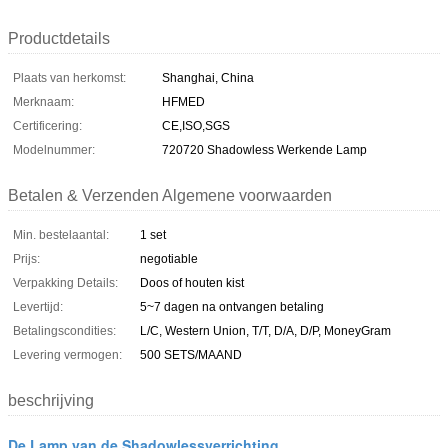
Productdetails
Plaats van herkomst:
Shanghai, China
Merknaam:
HFMED
Certificering:
CE,ISO,SGS
Modelnummer:
720720 Shadowless Werkende Lamp
Betalen & Verzenden Algemene voorwaarden
Min. bestelaantal:
1 set
Prijs:
negotiable
Verpakking Details:
Doos of houten kist
Levertijd:
5~7 dagen na ontvangen betaling
Betalingscondities:
L/C, Western Union, T/T, D/A, D/P, MoneyGram
Levering vermogen:
500 SETS/MAAND
beschrijving
De Lamp van de Shadowlessverrichting