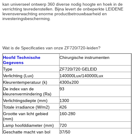
kan universeel ontwerp 360 diverse nodig hoogte en hoek in de
verrichting tevredenstellen. Bijna levert de onbeperkte LEIDENE
levensverwachting enorme productbetrouwbaarheid en
investeringsbescherming.
Wat is de Specificaties van onze ZF720/720-leiden?
Hoofd Technische
Chirurgische instrumenten
Gegevens
Type
ZF720/720 GELEID
Verlichting (Lux)
140000Lux/140000Lux
Kleurentemperatuur (k)
4300±200
De index van de
93
kleurenvermindering (Ra)
Verlichtingsdiepte (mm)
1300
Totale irradiance (W/m2)
426
Grootte van licht gebied
160-280
(mm)
Lamp hoofddiameter (mm)
720
Geschatte macht van bol
37/50