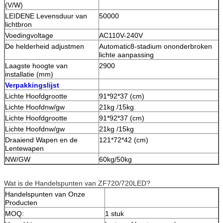
(V/W)
LEIDENE Levensduur van
50000
lichtbron
Voedingvoltage
AC110V-240V
De helderheid adjustmen
Automatic8-stadium ononderbroken
lichte aanpassing
Laagste hoogte van
2900
installatie (mm)
Verpakkingslijst
Lichte Hoofdgrootte
91*92*37 (cm)
Lichte Hoofdnw/gw
21kg /15kg
Lichte Hoofdgrootte
91*92*37 (cm)
Lichte Hoofdnw/gw
21kg /15kg
Draaiend Wapen en de
121*72*42 (cm)
Lentewapen
NW/GW
60kg/50kg
Wat is de Handelspunten van ZF720/720LED?
Handelspunten van Onze
Producten
MOQ:
1 stuk