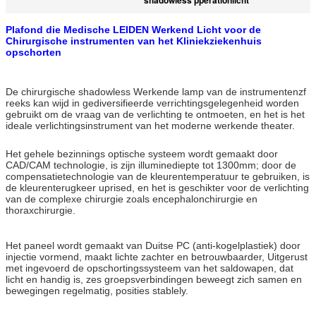
Plafond die Medische LEIDEN Werkend Licht voor de
Chirurgische instrumenten van het Kliniekziekenhuis
opschorten
De chirurgische shadowless Werkende lamp van de instrumentenzf
reeks kan wijd in gediversifieerde verrichtingsgelegenheid worden
gebruikt om de vraag van de verlichting te ontmoeten, en het is het
ideale verlichtingsinstrument van het moderne werkende theater.
Het gehele bezinnings optische systeem wordt gemaakt door
CAD/CAM technologie, is zijn illuminediepte tot 1300mm; door de
compensatietechnologie van de kleurentemperatuur te gebruiken, is
de kleurenterugkeer uprised, en het is geschikter voor de verlichting
van de complexe chirurgie zoals encephalonchirurgie en
thoraxchirurgie.
Het paneel wordt gemaakt van Duitse PC (anti-kogelplastiek) door
injectie vormend, maakt lichte zachter en betrouwbaarder, Uitgerust
met ingevoerd de opschortingssysteem van het saldowapen, dat
licht en handig is, zes groepsverbindingen beweegt zich samen en
bewegingen regelmatig, posities stablely.