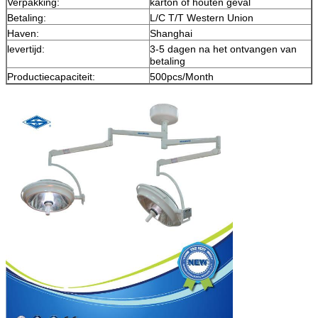
Verpakking:
karton of houten geval
Betaling:
L/C T/T Western Union
Haven:
Shanghai
levertijd:
3-5 dagen na het ontvangen van
betaling
Productiecapaciteit:
500pcs/Month