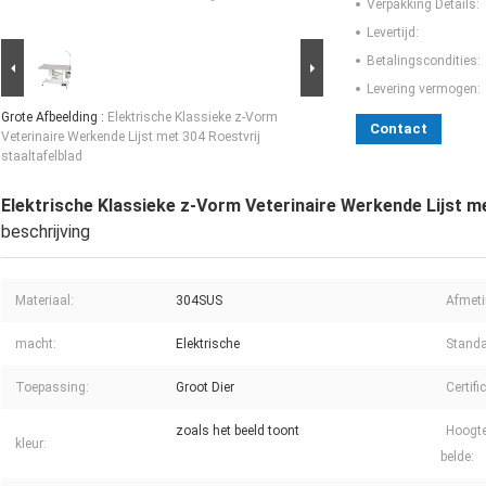
Verpakking Details:
Levertijd:
Betalingscondities:
Levering vermogen:
Grote Afbeelding :
Elektrische Klassieke z-Vorm
Contact
Veterinaire Werkende Lijst met 304 Roestvrij
staaltafelblad
Elektrische Klassieke z-Vorm Veterinaire Werkende Lijst me
beschrijving
Materiaal:
304SUS
Afmeti
macht:
Elektrische
Standa
Toepassing:
Groot Dier
Certifi
zoals het beeld toont
Hoogte
kleur:
belde: