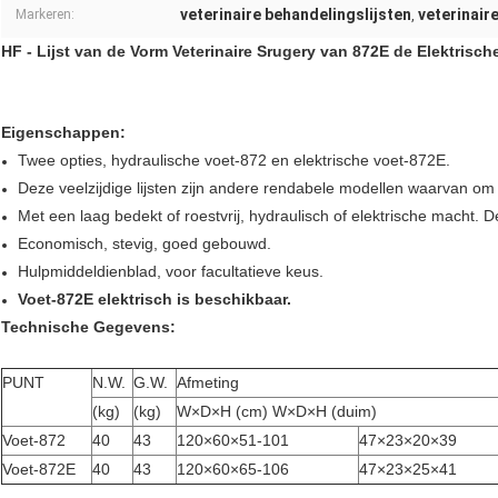
veterinaire behandelingslijsten
veterinair
Markeren:
,
HF - Lijst van de Vorm Veterinaire Srugery van 872E de Elektrisch
Eigenschappen:
Twee opties, hydraulische voet-872 en elektrische voet-872E.
Deze veelzijdige lijsten zijn andere rendabele modellen waarvan om 
Met een laag bedekt of roestvrij, hydraulisch of elektrische macht. D
Economisch, stevig, goed gebouwd.
Hulpmiddeldienblad, voor facultatieve keus.
Voet-872E elektrisch is beschikbaar.
Technische Gegevens:
PUNT
N.W.
G.W.
Afmeting
(kg)
(kg)
W×D×H (cm) W×D×H (duim)
Voet-872
40
43
120×60×51-101
47×23×20×39
Voet-872E
40
43
120×60×65-106
47×23×25×41