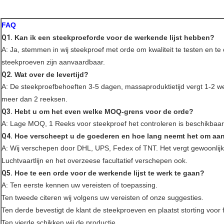
FAQ
Q1.
Kan ik een steekproeforde voor de werkende lijst hebben?
A: Ja, stemmen in wij steekproef met orde om kwaliteit te testen en 
steekproeven zijn aanvaardbaar.
Q2.
Wat over de levertijd?
A: De steekproefbehoeften 3-5 dagen, massaproduktietijd vergt 1-2 
meer dan 2 reeksen.
Q3.
Hebt u om het even welke MOQ-grens voor de orde?
A: Lage MOQ, 1 Reeks voor steekproef het controleren is beschikbaar
Q4.
Hoe verscheept u de goederen en hoe lang neemt het om aa
A: Wij verschepen door DHL, UPS, Fedex of TNT. Het vergt gewoonlij
Luchtvaartlijn en het overzeese facultatief verschepen ook.
Q5.
Hoe te een orde voor de werkende lijst te werk te gaan?
A: Ten eerste kennen uw vereisten of toepassing.
Ten tweede citeren wij volgens uw vereisten of onze suggesties.
Ten derde bevestigt de klant de steekproeven en plaatst storting voor 
Ten vierde schikken wij de productie.