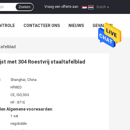
Vraag een offerte aan
Zoeken
|
Dutch
NTROLE
CONTACTEER ONS
NIEUWS
GEVALLEN
tafelblad
st met 304 Roestvrij staaltafelblad
t:
Shanghai, China
HFMED
CE, ISO,SGS
HF - 871E
den Algemene voorwaarden:
1 set
negotiable