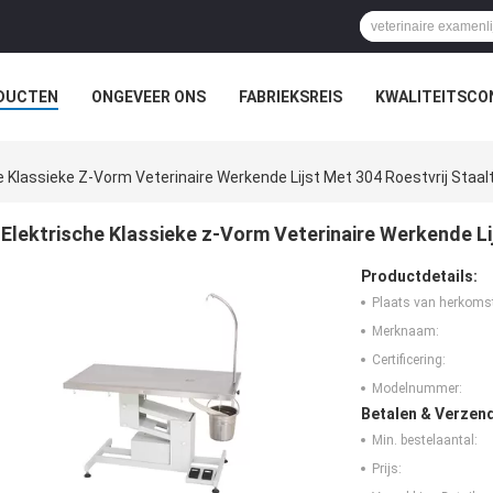
DUCTEN
ONGEVEER ONS
FABRIEKSREIS
KWALITEITSCO
e Klassieke Z-Vorm Veterinaire Werkende Lijst Met 304 Roestvrij Staal
Elektrische Klassieke z-Vorm Veterinaire Werkende Lij
Productdetails:
Plaats van herkoms
Merknaam:
Certificering:
Modelnummer:
Betalen & Verzen
Min. bestelaantal:
Prijs: