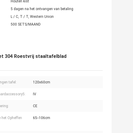
Houten kist
5 dagen na het ontvangen van betaling
L / C, T / T, Western Union
500 SETS/MAAND
t 304 Roestvrij staaltafelblad
ngen tafel:
120x60cm
ardaccessory5:
IV
cering:
CE
 het Opheffen
65--106cm