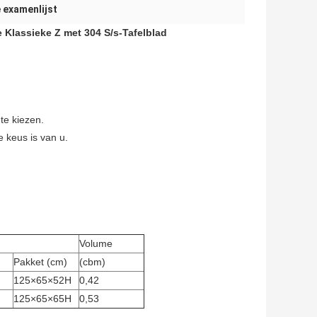
e examenlijst
e Klassieke Z met 304 S/s-Tafelblad
te kiezen.
e keus is van u.
Volume
Pakket (cm)
(cbm)
125×65×52H
0,42
125×65×65H
0,53